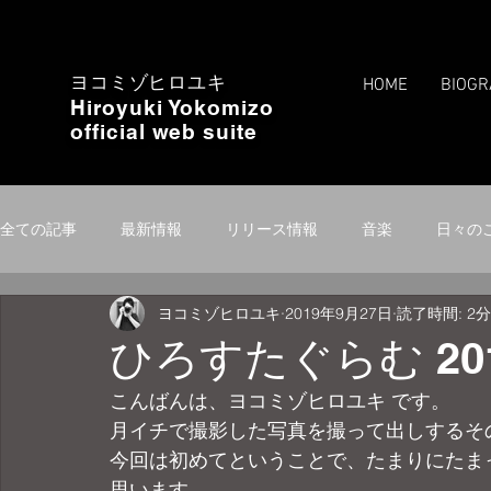
ヨコミゾヒロユキ
HOME
BIOGR
Hiroyuki Yokomizo
official web suite
全ての記事
最新情報
リリース情報
音楽
日々の
ヨコミゾヒロユキ
2019年9月27日
読了時間: 2分
人生
食
クラッシュマントリオ
カメラ
旅
ひろすたぐらむ 2019
こんばんは、ヨコミゾヒロユキ です。
月イチで撮影した写真を撮って出しするそ
今回は初めてということで、たまりにたま
思います。