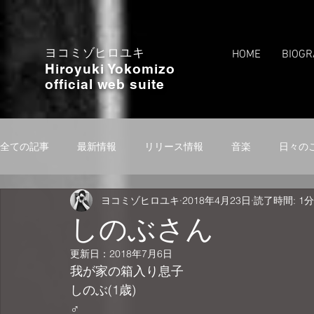
ヨコミゾヒロユキ
HOME
BIOGR
Hiroyuki Yokomizo
official web suite
全ての記事
最新情報
リリース情報
音楽
日々の
ヨコミゾヒロユキ
2018年4月23日
読了時間: 1分
人生
食
クラッシュマントリオ
カメラ
旅
しのぶさん
更新日：
2018年7月6日
我が家の箱入り息子
しのぶ(1歳)
♂