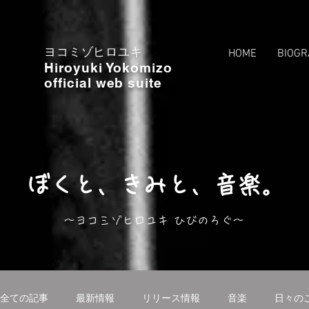
ヨコミゾヒロユキ
HOME
BIOGR
Hiroyuki Yokomizo
official web suite
ぼくと、きみと、音楽。
〜ヨコミゾヒロユキ ひびのろぐ〜
全ての記事
最新情報
リリース情報
音楽
日々の